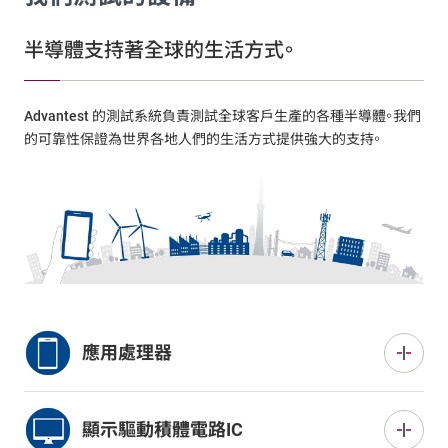
半導體支持著全球的生活方式。
Advantest 的測試系統負責測試全球客戶生產的各種半導體。我們
的可靠性保證為世界各地人們的生活方式提供強大的支持。
應用處理器
這些設備象徵著半導體的發展及其對智能手機性能提升
的貢獻。應用處理器的測試極為複雜，因為它們的生產採
顯示驅動積體電路IC