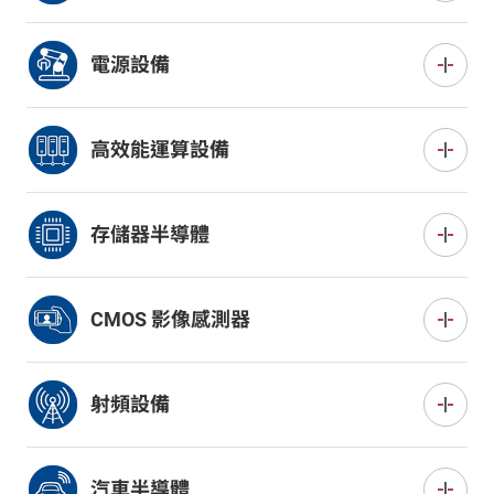
用了最先進的半導體製程，而製造商也在積極投資於測
試系統。
這些積體電路(IC)控制智能手機、電視等產品上顯示器的
色彩和亮度。在顯示器行業，技術演進正推動着新產品的
電源設備
快速發展，如有機發光二極體（OLED）的採用、更大的螢
幕、更高的解析度、更窄的邊框以及觸控感應器的整合，
這些半導體的功能包括直流電與交流電的轉換以及電壓
因此顯示驅動 IC 測試變得更加複雜。
調節等。除了消費性電子產品外，它們還具有廣泛的應用
高效能運算設備
領域，包括汽車、工業設備和風能太陽能發電等。隨着公
眾對降低功耗的需求增加，功率元件市場將會增長。
這是高效能運算（HPC）的半導體總稱，用於數據伺服器
和人工智慧伺服器上高速執行大規模運算。隨着人工智
存儲器半導體
慧、機器學習和深度學習的普及，高效能運算設備市場每
年都在持續成長。
儲存資料的半導體包括可高速讀寫數據的 DRAM 和無需
電源即可長時間保存資料的 NAND 快閃記憶體。近年來，
CMOS 影像感測器
智慧型手機和數據中心領域的需求不斷增加。
這些半導體將相機圖像轉換成數字數據。除了智能手機
向更高圖像質量和多鏡頭相機發展的趨勢外，隨着視頻
射頻設備
需求的不斷增長，高速圖像數據處理技術也取得了突飛
猛進的發展，從而對更高的測試系統性能提出了新的要
射頻積體電路(RF IC)用於處理無線通信。它們的主要應
求。
用包括智慧手機和基地台。隨着 5G 技術擴展到毫米波頻
汽車半導體