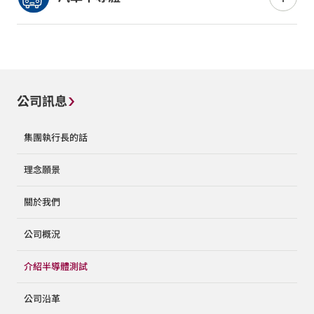
段，人們對於滿足技術趨勢的測試解決方案的期望也不
斷提高。
這是一個泛指安裝在汽車中的半導體元件的總稱，如引
擎和電池控制器、安全氣囊和防撞系統的傳感器等。這些
元件需要符合汽車安全標準的高質量和高可靠性，因此
有必要對其進行非常仔細的測試。
公司訊息
集團執行長的話
理念願景
關於我們
公司概況
介紹半導體測試
公司沿革