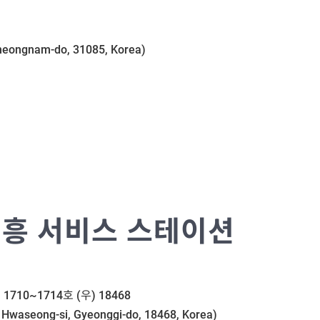
cheongnam-do, 31085, Korea)
흥 서비스 스테이션
710~1714호 (우) 18468
 Hwaseong-si, Gyeonggi-do, 18468, Korea)