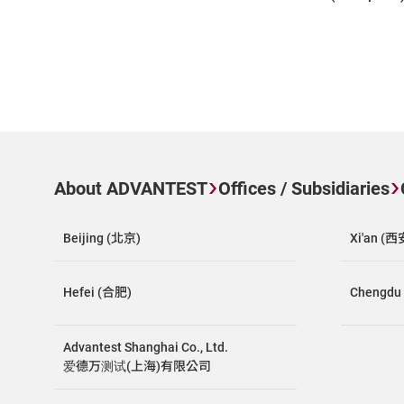
About ADVANTEST
Offices / Subsidiaries
Beijing (北京)
Xi'an (西
Hefei (合肥)
Chengdu
Advantest Shanghai Co., Ltd.
爱德万测试(上海)有限公司