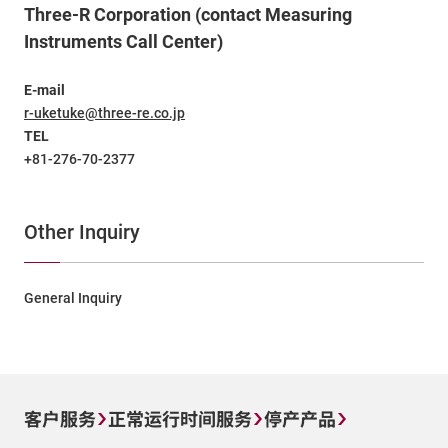
Three-R Corporation (contact Measuring
Instruments Call Center)
E-mail
r-uketuke@three-re.co.jp
TEL
+81-276-70-2377
Other Inquiry
General Inquiry
客户服务
正常运行时间服务
停产产品