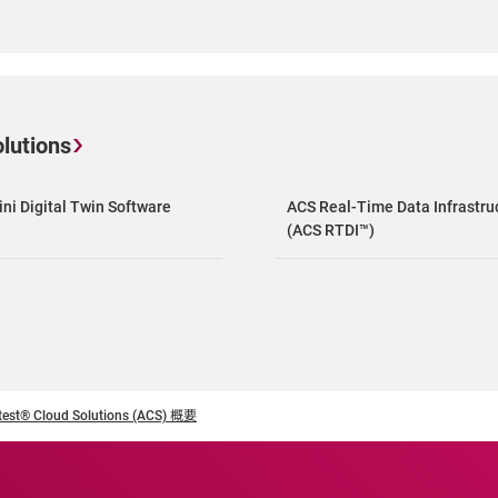
lutions
ni Digital Twin Software
ACS Real-Time Data Infrastru
(ACS RTDI™)
est® Cloud Solutions (ACS) 概要