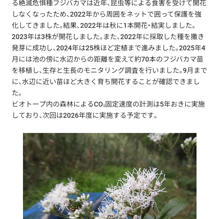
る絶滅危惧種フジバカマは近年、昆虫等による食害を受けて開花
しなくなったため、2022年から周囲をネットで囲って保護を強
化してきました。結果、2022年は秋に1本開花・結実しました。
2023年は3株が開花しました。また、2022年に採取した種を撒き
発芽に成功し、2024年は25株ほど定植まで進みました。2025年4
月には池の傍に水辺からの距離を変えて約70本のフジバカマ苗
を移植し、生存と生長のモニタリング調査を行いました。9月まで
に、水辺に近い苗ほど大きく育ち開花することが確認できまし
た。
ビオトープ内の森林によるCO
固定速度の計測は5年おきに実施
2
しており、次回は2026年度に実施する予定です。