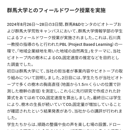
群馬大学とのフィールドワーク授業を実施
2024年8月26日〜28日の3日間、群馬R&Dセンタのビオトープお
よび群馬大学荒牧キャンパスにおいて、群馬大学情報学部の学生
によるフィールドワーク授業が実施されました。これは、石川真
一教授の指導のもと行われたPBL（Project Based Learning）の一
環で、「地域企業緑地を用いた地域の自然再生」をテーマに、当社
ビオトープ内の樹木によるCO
固定速度の推定などを目的とし
2
た調査でした。
初日は群馬大学にて、当社の担当者が事業内容やビオトープの取
り組みについて説明しました。2日目には、学生たちが当社ビオト
ープで多くの樹木の胸高直径（地面から1.5ｍくらいの位置で計
測した樹幹の直径）を測定し、これらに先行研究で作成された計
算式をあてはめてCO
固定速度を算出しました。最終日には学生
2
により、樹木の生長が続いていてCO
固定量が増加していること
2
が確認されたという結果発表があり、当社からの講評が行われま
した。
学生たちからは、順路の整備や虫の声を楽しむ場の設置、ドロー