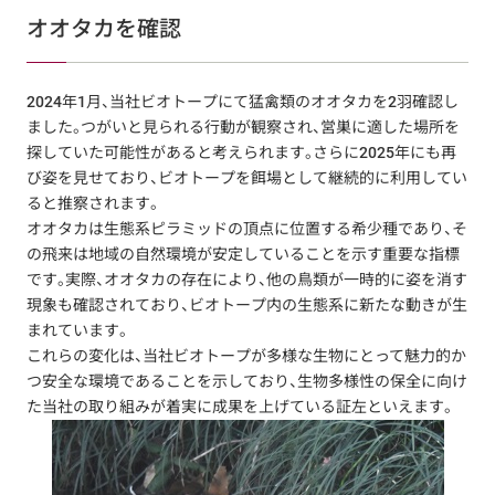
オオタカを確認
2024年1月、当社ビオトープにて猛禽類のオオタカを2羽確認し
ました。つがいと見られる行動が観察され、営巣に適した場所を
探していた可能性があると考えられます。さらに2025年にも再
び姿を見せており、ビオトープを餌場として継続的に利用してい
ると推察されます。
オオタカは生態系ピラミッドの頂点に位置する希少種であり、そ
の飛来は地域の自然環境が安定していることを示す重要な指標
です。実際、オオタカの存在により、他の鳥類が一時的に姿を消す
現象も確認されており、ビオトープ内の生態系に新たな動きが生
まれています。
これらの変化は、当社ビオトープが多様な生物にとって魅力的か
つ安全な環境であることを示しており、生物多様性の保全に向け
た当社の取り組みが着実に成果を上げている証左といえます。