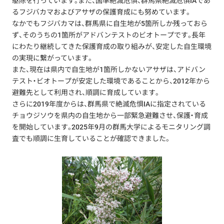
駆除を行っています。また、国準絶滅危惧、群馬県絶滅危惧IAであ
るフジバカマおよびアサザの保護育成にも努めています。
なかでもフジバカマは、群馬県に自生地が5箇所しか残っておら
ず、そのうちの1箇所がアドバンテストのビオトープです。長年
にわたり継続してきた保護育成の取り組みが、安定した自生環境
の実現に繋がっています。
また、現在は県内で自生地が1箇所しかないアサザは、アドバン
テスト・ビオトープが安定した環境であることから、2012年から
避難先として利用され、順調に育成しています。
さらに2019年度からは、群馬県で絶滅危惧IAに指定されている
チョウジソウを県内の自生地から一部緊急避難させ、保護・育成
を開始しています。2025年9月の群馬大学によるモニタリング調
査でも順調に生育していることが確認できました。