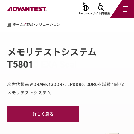
Language
サイト内検索
ホーム
製品・ソリューション
SoCテストシステム
メモリテストシステム
Advantest Cloud Solutions
Advantest SiConic®
V93000 EXA Scale
T5801
ACS Gemini Digital Twin
最先端SoCの設計検証、シリコン検証、そしてテストを統合す
Software Solution
る、自動化と拡張性に優れたエコシステム
新時代のテスト技術課題に応える最先端半導体テスト・ソリ
次世代超高速DRAMのGDDR7、LPDDR6、DDR6を試験可能な
ューション
メモリテストシステム
ACS RTDI™アプリケーション展開を加速する開発者向けプラ
詳しく見る
ットフォーム
詳しく見る
詳しく見る
詳しく見る