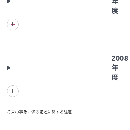
年
度
2008
年
度
将来の事象に係る記述に関する注意