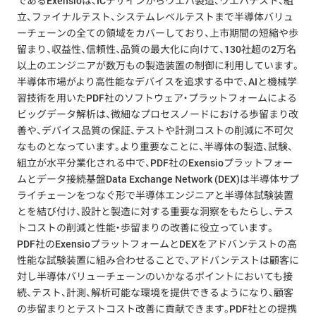
であるExensioは、ICデザインからウエハ製造、ウエハテスト、組
立、ファイナルテスト、システムレベルテストまで半導体バリュ
ーチェーンの全ての領域をカバーしており、上市期間の短縮や歩
留まり、収益性、信頼性、品質の最大化に向けて、130社超の2万名
以上のエンジニアが数万もの製造装置の制御に利用しています。
半導体市場がより高性能なデバイスを追求する中で、AIと機械学
習技術を用いたPDF社のソフトウェア・プラットフォームによる
ビッグデータ解析は、微細なプロセスノードにおける歩留まり改
善や、デバイス品質の保証、テストや計測コストの削減に不可欠
なものとなっています。より重要なことに、半導体の製造、試験、
組立が水平分業化される中で、PDF社のExensioプラットフォー
ムとデータ接続基盤Data Exchange Network (DEX)は半導体サプ
ライチェーンをつなぐ形で半導体エンジニアと半導体試験装置
とを結び付け、設計と製造に対する重要な洞察をもたらし、テス
トコストの削減と性能・歩留まりの改善に役立っています。
PDF社のExensioプラットフォームとDEXをアドバンテストの高
性能な試験装置に組み合わせることで、アドバンテストは顧客に
対し半導体バリューチェーンのいかなるポイントにおいても接
続、テスト、計測、解析可能な環境を提供できるようになり、顧客
の歩留まりとテストコスト改善に貢献できます。PDF社との提携