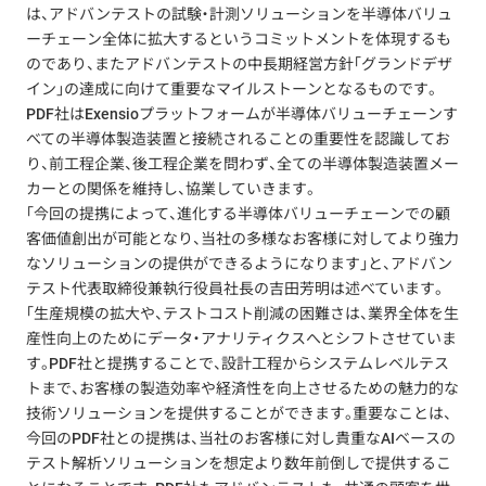
は、アドバンテストの試験・計測ソリューションを半導体バリュ
ーチェーン全体に拡大するというコミットメントを体現するも
のであり、またアドバンテストの中長期経営方針「グランドデザ
イン」の達成に向けて重要なマイルストーンとなるものです。
PDF社はExensioプラットフォームが半導体バリューチェーンす
べての半導体製造装置と接続されることの重要性を認識してお
り、前工程企業、後工程企業を問わず、全ての半導体製造装置メー
カーとの関係を維持し、協業していきます。
「今回の提携によって、進化する半導体バリューチェーンでの顧
客価値創出が可能となり、当社の多様なお客様に対してより強力
なソリューションの提供ができるようになります」と、アドバン
テスト代表取締役兼執行役員社長の吉田芳明は述べています。
「生産規模の拡大や、テストコスト削減の困難さは、業界全体を生
産性向上のためにデータ・アナリティクスへとシフトさせていま
す。PDF社と提携することで、設計工程からシステムレベルテス
トまで、お客様の製造効率や経済性を向上させるための魅力的な
技術ソリューションを提供することができます。重要なことは、
今回のPDF社との提携は、当社のお客様に対し貴重なAIベースの
テスト解析ソリューションを想定より数年前倒しで提供するこ