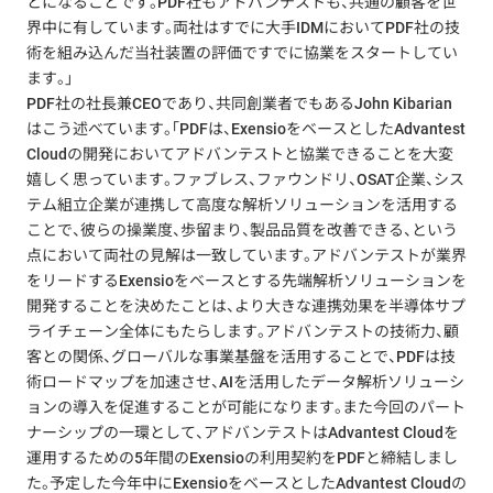
とになることです。PDF社もアドバンテストも、共通の顧客を世
界中に有しています。両社はすでに大手IDMにおいてPDF社の技
術を組み込んだ当社装置の評価ですでに協業をスタートしてい
ます。」
PDF社の社長兼CEOであり、共同創業者でもあるJohn Kibarian
はこう述べています。「PDFは、ExensioをベースとしたAdvantest
Cloudの開発においてアドバンテストと協業できることを大変
嬉しく思っています。ファブレス、ファウンドリ、OSAT企業、シス
テム組立企業が連携して高度な解析ソリューションを活用する
ことで、彼らの操業度、歩留まり、製品品質を改善できる、という
点において両社の見解は一致しています。アドバンテストが業界
をリードするExensioをベースとする先端解析ソリューションを
開発することを決めたことは、より大きな連携効果を半導体サプ
ライチェーン全体にもたらします。アドバンテストの技術力、顧
客との関係、グローバルな事業基盤を活用することで、PDFは技
術ロードマップを加速させ、AIを活用したデータ解析ソリューシ
ョンの導入を促進することが可能になります。また今回のパート
ナーシップの一環として、アドバンテストはAdvantest Cloudを
運用するための5年間のExensioの利用契約をPDFと締結しまし
た。予定した今年中にExensioをベースとしたAdvantest Cloudの