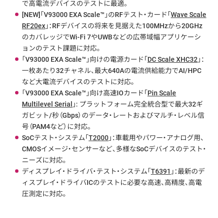
で高電流デバイスのテストに最適。
[NEW]「V93000 EXA Scale™」のRFテスト・カード「
Wave Scale
RF20ex
」：RFデバイスの将来を見据えた100MHzから20GHz
のカバレッジでWi-Fi 7やUWBなどの広帯域幅アプリケーシ
ョンのテスト課題に対応。
「V93000 EXA Scale™」向けの電源カード「
DC Scale XHC32
」：
一枚あたり32チャネル、最大640Aの電流供給能力でAI/HPC
など大電流デバイスのテストに対応。
「V93000 EXA Scale™」向け高速IOカード「
Pin Scale
Multilevel Serial
」: プラットフォーム完全統合型で最大32ギ
ガビット/秒（Gbps）のデータ・レートおよびマルチ・レベル信
号（PAM4など）に対応。
SoCテスト・システム「
T2000
」：車載用やパワー・アナログ用、
CMOSイメージ・センサーなど、多様なSoCデバイスのテスト・
ニーズに対応。
ディスプレイ・ドライバ・テスト・システム「
T6391
」：最新のデ
ィスプレイ・ドライバICのテストに必要な高速、高精度、高電
圧測定に対応。