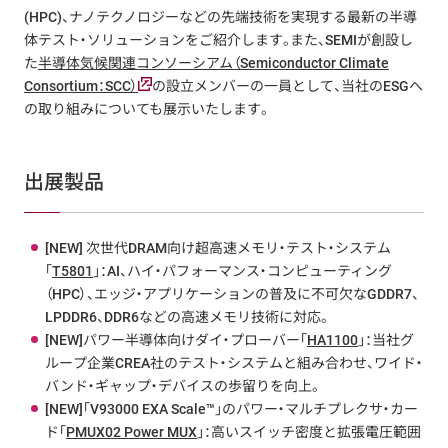
(HPC)、ナノテクノロジーなどの先端技術を実現する最新の半導
体テスト・ソリューションをご紹介します。また、SEMIが創設し
た
半導体気候関連コンソーシアム（Semiconductor Climate
Consortium：SCC）
の設立メンバーの一員として、当社のESGへ
の取り組みについても展示いたします。
出展製品
[NEW] 次世代DRAM向け超高速メモリ・テスト・システム
「
T5801
」：AI、ハイ・パフォーマンス・コンピューティング
（HPC）、エッジ・アプリケーションの普及に不可欠なGDDR7、
LPDDR6、DDR6などの高速メモリ技術に対応。
[NEW]パワー半導体向けダイ・プローバー「
HA1100
」：当社グ
ループ企業CREA社のテスト・システムと組み合わせ、ワイド・
バンド・ギャップ・デバイスの歩留りを向上。
[NEW]「V93000 EXA Scale™」のパワー・マルチプレクサ・カー
ド「
PMUX02 Power MUX
」：高いスイッチ密度と拡張電圧範囲